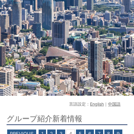
言語設定：
English
｜
中国語
グループ紹介新着情報
PREVIOUS
1
2
3
4
5
6
7
8
9