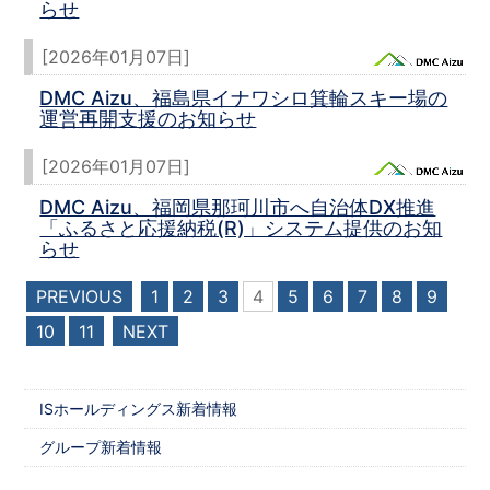
らせ
[2026年01月07日]
DMC Aizu、福島県イナワシロ箕輪スキー場の
運営再開支援のお知らせ
[2026年01月07日]
DMC Aizu、福岡県那珂川市へ自治体DX推進
「ふるさと応援納税(R)」システム提供のお知
らせ
PREVIOUS
1
2
3
4
5
6
7
8
9
10
11
NEXT
ISホールディングス新着情報
グループ新着情報