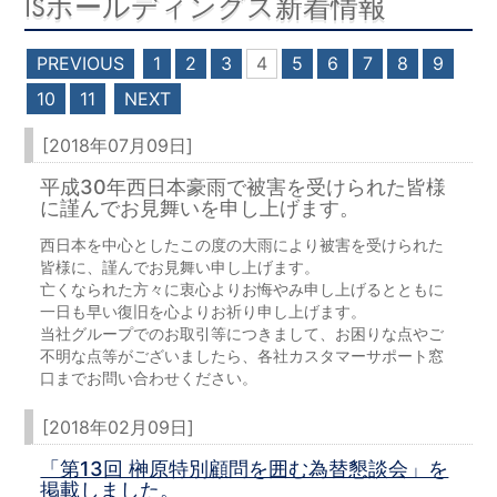
ISホールディングス新着情報
PREVIOUS
1
2
3
4
5
6
7
8
9
10
11
NEXT
[2018年07月09日]
平成30年西日本豪雨で被害を受けられた皆様
に謹んでお見舞いを申し上げます。
西日本を中心としたこの度の大雨により被害を受けられた
皆様に、謹んでお見舞い申し上げます。
亡くなられた方々に衷心よりお悔やみ申し上げるとともに
一日も早い復旧を心よりお祈り申し上げます。
当社グループでのお取引等につきまして、お困りな点やご
不明な点等がございましたら、各社カスタマーサポート窓
口までお問い合わせください。
[2018年02月09日]
「第13回 榊原特別顧問を囲む為替懇談会」を
掲載しました。