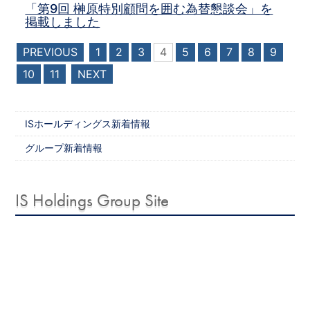
「第9回 榊原特別顧問を囲む為替懇談会」を
掲載しました
PREVIOUS
1
2
3
4
5
6
7
8
9
10
11
NEXT
ISホールディングス新着情報
グループ新着情報
IS Holdings Group Site